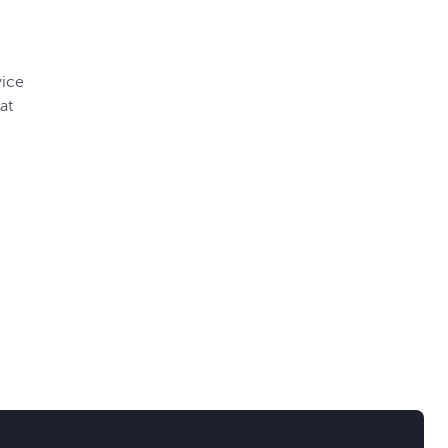
vice
at