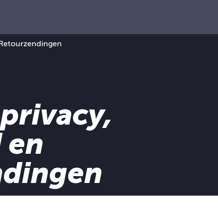
n Retourzendingen
 privacy,
d en
ndingen