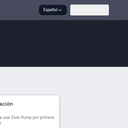
Español
Volver a la tienda
ación
a usar Elvie Pump por primera
z