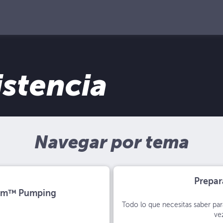
istencia
Navegar por tema
Prepar
hm™ Pumping
Todo lo que necesitas saber par
ve